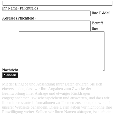
Ihr Name (Pflichtfeld)
Ihre E-Mail
Adresse (Pflichtfeld)
Betreff
Ihre
Nachricht
Mit der Eingabe und Absendung Ihrer Daten erklären Sie sich
einverstanden, dass wir Ihre Angaben zum Zwecke der
Beantwortung Ihrer Anfrage und etwaiger Rückfragen
entgegennehmen, zwischenspeichern und auswerten, und dass wir
Ihnen interessante Informationen zu Themen zusenden, die wir auf
unserer Webseite behandeln. Diese Daten geben wir nicht ohne Ihre
Einwilligung weiter. Sollten wir Ihren Namen abfragen, ist auch ein