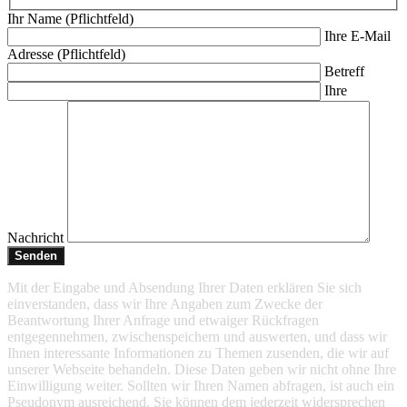
Ihr Name (Pflichtfeld)
Ihre E-Mail
Adresse (Pflichtfeld)
Betreff
Ihre
Nachricht
Mit der Eingabe und Absendung Ihrer Daten erklären Sie sich
einverstanden, dass wir Ihre Angaben zum Zwecke der
Beantwortung Ihrer Anfrage und etwaiger Rückfragen
entgegennehmen, zwischenspeichern und auswerten, und dass wir
Ihnen interessante Informationen zu Themen zusenden, die wir auf
unserer Webseite behandeln. Diese Daten geben wir nicht ohne Ihre
Einwilligung weiter. Sollten wir Ihren Namen abfragen, ist auch ein
Pseudonym ausreichend. Sie können dem jederzeit widersprechen