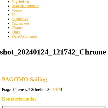
Segelreisen
Bilder/Rückblicke
Videos
Flotte
Feedbacks
Yachtinvest
Charter
Links
PAGOMO curie
nshot_20240124_121742_Chrome
PAGOMO Sailing
Fragen? Interesse? Schreiben Sie
UNS
!
Kontaktformular