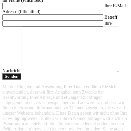
Ihr Name (Pflichtfeld)
Ihre E-Mail
Adresse (Pflichtfeld)
Betreff
Ihre
Nachricht
Mit der Eingabe und Absendung Ihrer Daten erklären Sie sich
einverstanden, dass wir Ihre Angaben zum Zwecke der
Beantwortung Ihrer Anfrage und etwaiger Rückfragen
entgegennehmen, zwischenspeichern und auswerten, und dass wir
Ihnen interessante Informationen zu Themen zusenden, die wir auf
unserer Webseite behandeln. Diese Daten geben wir nicht ohne Ihre
Einwilligung weiter. Sollten wir Ihren Namen abfragen, ist auch ein
Pseudonym ausreichend. Sie können dem jederzeit widersprechen
(Widerrufsrecht) bzw. sich jederzeit wieder abmelden. Siehe auch