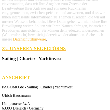
einverstanden, dass wir Ihre Angaben zum Zwecke der
Beantwortung Ihrer Anfrage und etwaiger Rückfragen
entgegennehmen, zwischenspeichern und auswerten, und dass wir
Ihnen interessante Informationen zu Themen zusenden, die wir auf
unserer Webseite behandeln. Diese Daten geben wir nicht ohne Ihre
Einwilligung weiter. Sollten wir Ihren Namen abfragen, ist auch ein
Pseudonym ausreichend. Sie können dem jederzeit widersprechen
(Widerrufsrecht) bzw. sich jederzeit wieder abmelden. Siehe auch
unsere
Datenschutzhinweise
.
ZU UNSEREN SEGELTÖRNS
Sailing | Charter | Yachtinvest
ANSCHRIFT
PAGOMO.de -
Sailing | Charter | Yachtinvest
Ulrich Baussmann
Hauptstrasse 34 A
63303 Dreieich / Germany