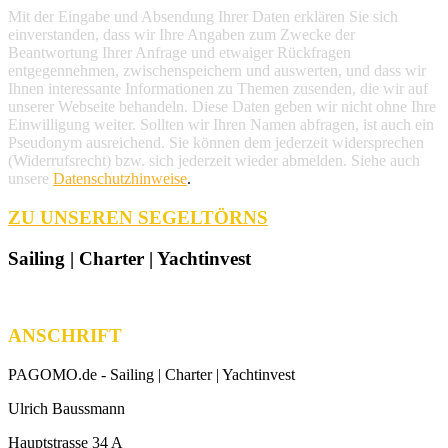
Mit der Eingabe und Absendung Ihrer Daten erklären Sie sich
einverstanden, dass wir Ihre Angaben zum Zwecke der
Beantwortung Ihrer Anfrage und etwaiger Rückfragen
entgegennehmen, zwischenspeichern und auswerten, und dass wir
Ihnen interessante Informationen zu Themen zusenden, die wir auf
unserer Webseite behandeln. Diese Daten geben wir nicht ohne Ihre
Einwilligung weiter. Sollten wir Ihren Namen abfragen, ist auch ein
Pseudonym ausreichend. Sie können dem jederzeit widersprechen
(Widerrufsrecht) bzw. sich jederzeit wieder abmelden. Siehe auch
unsere
Datenschutzhinweise
.
ZU UNSEREN SEGELTÖRNS
Sailing | Charter | Yachtinvest
ANSCHRIFT
PAGOMO.de -
Sailing | Charter | Yachtinvest
Ulrich Baussmann
Hauptstrasse 34 A