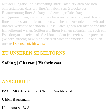
Mit der Eingabe und Absendung Ihrer Daten erklären Sie sich
einverstanden, dass wir Ihre Angaben zum Zwecke der
Beantwortung Ihrer Anfrage und etwaiger Rückfragen
entgegennehmen, zwischenspeichern und auswerten, und dass wir
Ihnen interessante Informationen zu Themen zusenden, die wir auf
unserer Webseite behandeln. Diese Daten geben wir nicht ohne Ihre
Einwilligung weiter. Sollten wir Ihren Namen abfragen, ist auch ein
Pseudonym ausreichend. Sie können dem jederzeit widersprechen
(Widerrufsrecht) bzw. sich jederzeit wieder abmelden. Siehe auch
unsere
Datenschutzhinweise
.
ZU UNSEREN SEGELTÖRNS
Sailing | Charter | Yachtinvest
ANSCHRIFT
PAGOMO.de -
Sailing | Charter | Yachtinvest
Ulrich Baussmann
Hauptstrasse 34 A