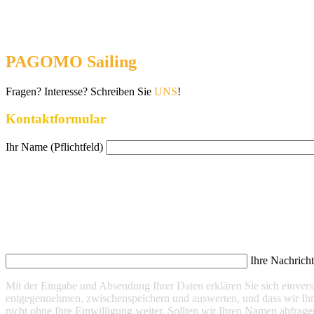
PAGOMO Sailing
Fragen? Interesse? Schreiben Sie
UNS
!
Kontaktformular
Ihr Name (Pflichtfeld)
Ihre Nachrich
Mit der Eingabe und Absendung Ihrer Daten erklären Sie sich einve
entgegennehmen, zwischenspeichern und auswerten, und dass wir Ihn
nicht ohne Ihre Einwilligung weiter. Sollten wir Ihren Namen abfrage