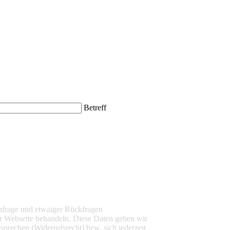
Betreff
nfrage und etwaiger Rückfragen
r Webseite behandeln. Diese Daten geben wir
sprechen (Widerrufsrecht) bzw. sich jederzeit