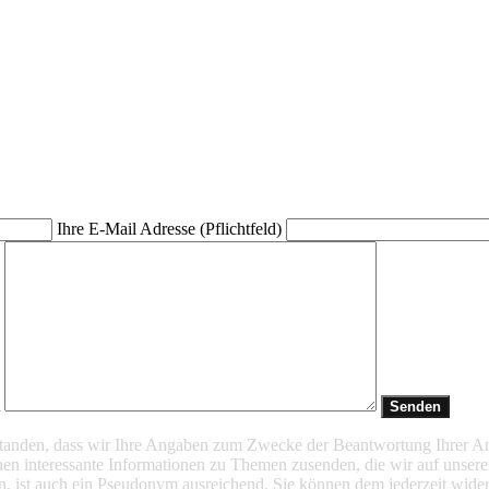
Ihre E-Mail Adresse (Pflichtfeld)
t
rstanden, dass wir Ihre Angaben zum Zwecke der Beantwortung Ihrer A
en interessante Informationen zu Themen zusenden, die wir auf unsere
n, ist auch ein Pseudonym ausreichend. Sie können dem jederzeit wider