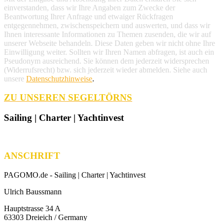
einverstanden, dass wir Ihre Angaben zum Zwecke der
Beantwortung Ihrer Anfrage und etwaiger Rückfragen
entgegennehmen, zwischenspeichern und auswerten, und dass wir
Ihnen interessante Informationen zu Themen zusenden, die wir auf
unserer Webseite behandeln. Diese Daten geben wir nicht ohne Ihre
Einwilligung weiter. Sollten wir Ihren Namen abfragen, ist auch ein
Pseudonym ausreichend. Sie können dem jederzeit widersprechen
(Widerrufsrecht) bzw. sich jederzeit wieder abmelden. Siehe auch
unsere
Datenschutzhinweise
.
ZU UNSEREN SEGELTÖRNS
Sailing | Charter | Yachtinvest
ANSCHRIFT
PAGOMO.de -
Sailing | Charter | Yachtinvest
Ulrich Baussmann
Hauptstrasse 34 A
63303 Dreieich / Germany