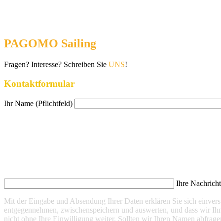
PAGOMO Sailing
Fragen? Interesse? Schreiben Sie
UNS
!
Kontaktformular
Ihr Name (Pflichtfeld)
Ihre Nachrich
Mit der Eingabe und Absendung Ihrer Daten erklären Sie sich einve
entgegennehmen, zwischenspeichern und auswerten, und dass wir Ihn
nicht ohne Ihre Einwilligung weiter. Sollten wir Ihren Namen abfrage