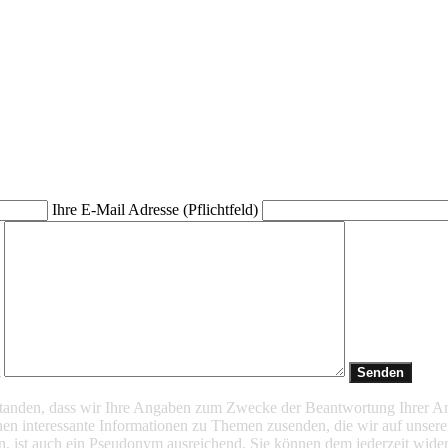
Ihre E-Mail Adresse (Pflichtfeld)
t
rstanden, dass wir Ihre Angaben zum Zwecke der Beantwortung Ihrer A
en interessante Informationen zu Themen zusenden, die wir auf unsere
n, ist auch ein Pseudonym ausreichend. Sie können dem jederzeit wider