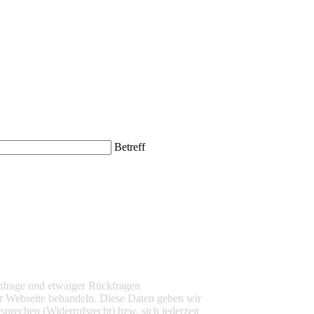
Betreff
nfrage und etwaiger Rückfragen
r Webseite behandeln. Diese Daten geben wir
sprechen (Widerrufsrecht) bzw. sich jederzeit