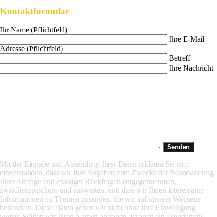
Kontaktformular
Ihr Name (Pflichtfeld)
Ihre E-Mail
Adresse (Pflichtfeld)
Betreff
Ihre Nachricht
Mit der Eingabe und Absendung Ihrer Daten erklären Sie sich
einverstanden, dass wir Ihre Angaben zum Zwecke der Beantwortung
Ihrer Anfrage und etwaiger Rückfragen entgegennehmen,
zwischenspeichern und auswerten, und dass wir Ihnen interessante
Informationen zu Themen zusenden, die wir auf unserer Webseite
behandeln. Diese Daten geben wir nicht ohne Ihre Einwilligung
weiter. Sollten wir Ihren Namen abfragen, ist auch ein Pseudonym