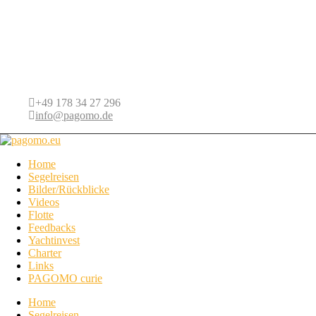
+49 178 34 27 296
info@pagomo.de
Home
Segelreisen
Bilder/Rückblicke
Videos
Flotte
Feedbacks
Yachtinvest
Charter
Links
PAGOMO curie
Home
Segelreisen