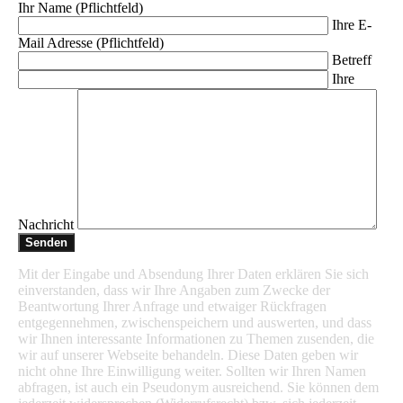
Ihr Name (Pflichtfeld)
Ihre E-
Mail Adresse (Pflichtfeld)
Betreff
Ihre
Nachricht
Mit der Eingabe und Absendung Ihrer Daten erklären Sie sich
einverstanden, dass wir Ihre Angaben zum Zwecke der
Beantwortung Ihrer Anfrage und etwaiger Rückfragen
entgegennehmen, zwischenspeichern und auswerten, und dass
wir Ihnen interessante Informationen zu Themen zusenden, die
wir auf unserer Webseite behandeln. Diese Daten geben wir
nicht ohne Ihre Einwilligung weiter. Sollten wir Ihren Namen
abfragen, ist auch ein Pseudonym ausreichend. Sie können dem