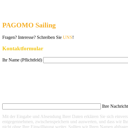
PAGOMO Sailing
Fragen? Interesse? Schreiben Sie
UNS
!
Kontaktformular
Ihr Name (Pflichtfeld)
Ihre Nachrich
Mit der Eingabe und Absendung Ihrer Daten erklären Sie sich einve
entgegennehmen, zwischenspeichern und auswerten, und dass wir Ihn
nicht ohne Ihre Einwilligung weiter. Sollten wir Ihren Namen abfrage