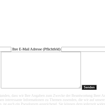
Ihre E-Mail Adresse (Pflichtfeld)
t
rstanden, dass wir Ihre Angaben zum Zwecke der Beantwortung Ihrer A
en interessante Informationen zu Themen zusenden, die wir auf unsere
n, ist auch ein Pseudonym ausreichend. Sie können dem jederzeit wider