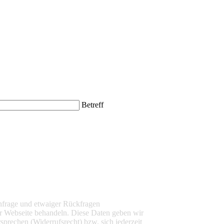
Betreff
nfrage und etwaiger Rückfragen
r Webseite behandeln. Diese Daten geben wir
sprechen (Widerrufsrecht) bzw. sich jederzeit