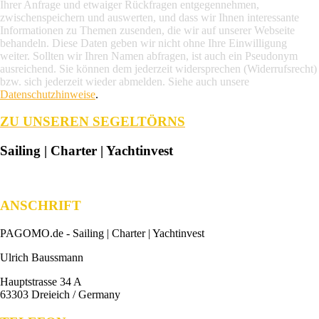
Ihrer Anfrage und etwaiger Rückfragen entgegennehmen,
zwischenspeichern und auswerten, und dass wir Ihnen interessante
Informationen zu Themen zusenden, die wir auf unserer Webseite
behandeln. Diese Daten geben wir nicht ohne Ihre Einwilligung
weiter. Sollten wir Ihren Namen abfragen, ist auch ein Pseudonym
ausreichend. Sie können dem jederzeit widersprechen (Widerrufsrecht)
bzw. sich jederzeit wieder abmelden. Siehe auch unsere
Datenschutzhinweise
.
ZU UNSEREN SEGELTÖRNS
Sailing | Charter | Yachtinvest
ANSCHRIFT
PAGOMO.de -
Sailing | Charter | Yachtinvest
Ulrich Baussmann
Hauptstrasse 34 A
63303 Dreieich / Germany