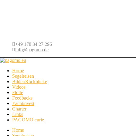
+49 178 34 27 296
info@pagomo.de
Home
Segelreisen
Bilder/Rückblicke
Videos
Flotte
Feedbacks
Yachtinvest
Charter
Links
PAGOMO curie
Home
Segelreisen