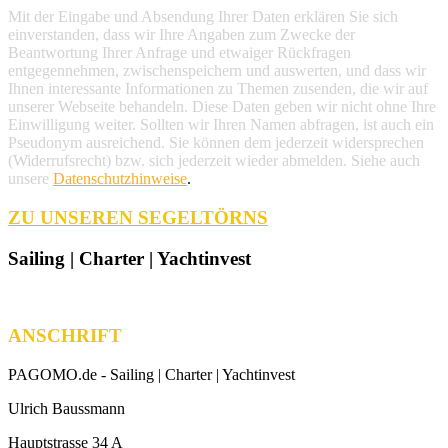
Mit der Eingabe und Absendung Ihrer Daten erklären Sie sich
einverstanden, dass wir Ihre Angaben zum Zwecke der
Beantwortung Ihrer Anfrage und etwaiger Rückfragen
entgegennehmen, zwischenspeichern und auswerten, und dass wir
Ihnen interessante Informationen zu Themen zusenden, die wir auf
unserer Webseite behandeln. Diese Daten geben wir nicht ohne Ihre
Einwilligung weiter. Sollten wir Ihren Namen abfragen, ist auch ein
Pseudonym ausreichend. Sie können dem jederzeit widersprechen
(Widerrufsrecht) bzw. sich jederzeit wieder abmelden. Siehe auch
unsere
Datenschutzhinweise
.
ZU UNSEREN SEGELTÖRNS
Sailing | Charter | Yachtinvest
ANSCHRIFT
PAGOMO.de -
Sailing | Charter | Yachtinvest
Ulrich Baussmann
Hauptstrasse 34 A