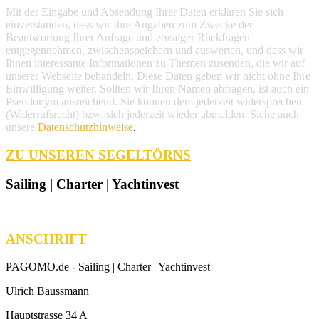
Mit der Eingabe und Absendung Ihrer Daten erklären Sie sich
einverstanden, dass wir Ihre Angaben zum Zwecke der
Beantwortung Ihrer Anfrage und etwaiger Rückfragen
entgegennehmen, zwischenspeichern und auswerten, und dass wir
Ihnen interessante Informationen zu Themen zusenden, die wir auf
unserer Webseite behandeln. Diese Daten geben wir nicht ohne Ihre
Einwilligung weiter. Sollten wir Ihren Namen abfragen, ist auch ein
Pseudonym ausreichend. Sie können dem jederzeit widersprechen
(Widerrufsrecht) bzw. sich jederzeit wieder abmelden. Siehe auch
unsere
Datenschutzhinweise
.
ZU UNSEREN SEGELTÖRNS
Sailing | Charter | Yachtinvest
ANSCHRIFT
PAGOMO.de -
Sailing | Charter | Yachtinvest
Ulrich Baussmann
Hauptstrasse 34 A