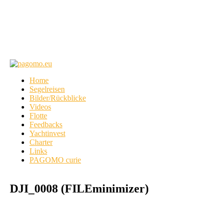
Home
Segelreisen
Bilder/Rückblicke
Videos
Flotte
Feedbacks
Yachtinvest
Charter
Links
PAGOMO curie
DJI_0008 (FILEminimizer)