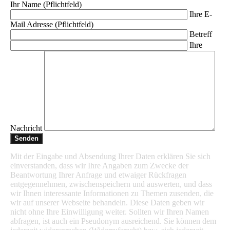
Ihr Name (Pflichtfeld)
Ihre E-
Mail Adresse (Pflichtfeld)
Betreff
Ihre
Nachricht
Mit der Eingabe und Absendung Ihrer Daten erklären Sie sich
einverstanden, dass wir Ihre Angaben zum Zwecke der
Beantwortung Ihrer Anfrage und etwaiger Rückfragen
entgegennehmen, zwischenspeichern und auswerten, und dass
wir Ihnen interessante Informationen zu Themen zusenden, die
wir auf unserer Webseite behandeln. Diese Daten geben wir
nicht ohne Ihre Einwilligung weiter. Sollten wir Ihren Namen
abfragen, ist auch ein Pseudonym ausreichend. Sie können dem