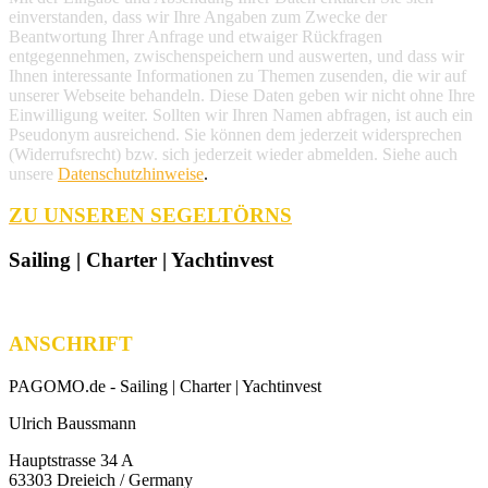
einverstanden, dass wir Ihre Angaben zum Zwecke der
Beantwortung Ihrer Anfrage und etwaiger Rückfragen
entgegennehmen, zwischenspeichern und auswerten, und dass wir
Ihnen interessante Informationen zu Themen zusenden, die wir auf
unserer Webseite behandeln. Diese Daten geben wir nicht ohne Ihre
Einwilligung weiter. Sollten wir Ihren Namen abfragen, ist auch ein
Pseudonym ausreichend. Sie können dem jederzeit widersprechen
(Widerrufsrecht) bzw. sich jederzeit wieder abmelden. Siehe auch
unsere
Datenschutzhinweise
.
ZU UNSEREN SEGELTÖRNS
Sailing | Charter | Yachtinvest
ANSCHRIFT
PAGOMO.de -
Sailing | Charter | Yachtinvest
Ulrich Baussmann
Hauptstrasse 34 A
63303 Dreieich / Germany