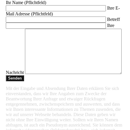
Ihr Name (Pflichtfeld)
Ihre E-
Mail Adresse (Pflichtfeld)
Betreff
Ihre
Nachricht
Mit der Eingabe und Absendung Ihrer Daten erklären Sie sich
einverstanden, dass wir Ihre Angaben zum Zwecke der
Beantwortung Ihrer Anfrage und etwaiger Rückfragen
entgegennehmen, zwischenspeichern und auswerten, und dass
wir Ihnen interessante Informationen zu Themen zusenden, die
wir auf unserer Webseite behandeln. Diese Daten geben wir
nicht ohne Ihre Einwilligung weiter. Sollten wir Ihren Namen
abfragen, ist auch ein Pseudonym ausreichend. Sie können dem