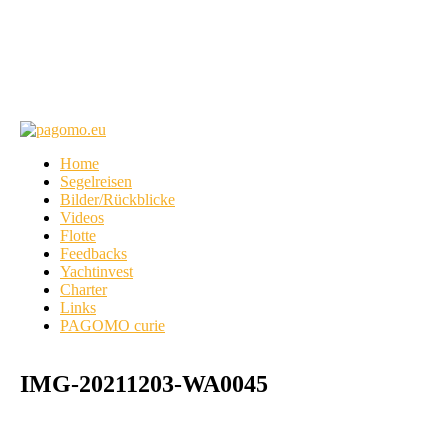
Home
Segelreisen
Bilder/Rückblicke
Videos
Flotte
Feedbacks
Yachtinvest
Charter
Links
PAGOMO curie
IMG-20211203-WA0045