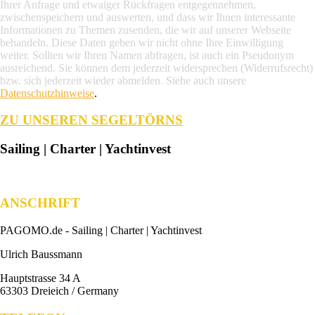
Ihrer Anfrage und etwaiger Rückfragen entgegennehmen,
zwischenspeichern und auswerten, und dass wir Ihnen interessante
Informationen zu Themen zusenden, die wir auf unserer Webseite
behandeln. Diese Daten geben wir nicht ohne Ihre Einwilligung
weiter. Sollten wir Ihren Namen abfragen, ist auch ein Pseudonym
ausreichend. Sie können dem jederzeit widersprechen (Widerrufsrecht)
bzw. sich jederzeit wieder abmelden. Siehe auch unsere
Datenschutzhinweise
.
ZU UNSEREN SEGELTÖRNS
Sailing | Charter | Yachtinvest
ANSCHRIFT
PAGOMO.de -
Sailing | Charter | Yachtinvest
Ulrich Baussmann
Hauptstrasse 34 A
63303 Dreieich / Germany