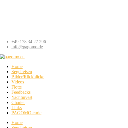
+49 178 34 27 296
info@pagomo.de
Home
Segelreisen
Bilder/Rückblicke
Videos
Flotte
Feedbacks
Yachtinvest
Charter
Links
PAGOMO curie
Home
Segelreisen