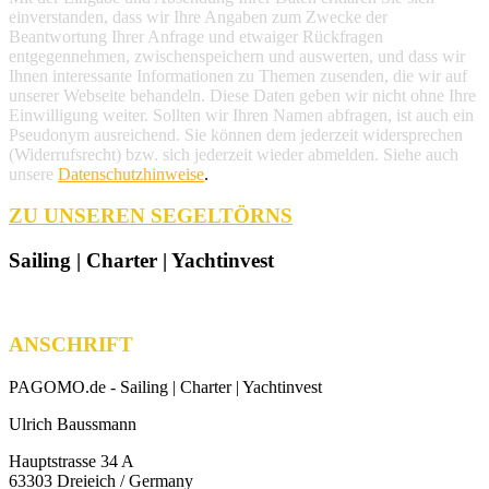
einverstanden, dass wir Ihre Angaben zum Zwecke der
Beantwortung Ihrer Anfrage und etwaiger Rückfragen
entgegennehmen, zwischenspeichern und auswerten, und dass wir
Ihnen interessante Informationen zu Themen zusenden, die wir auf
unserer Webseite behandeln. Diese Daten geben wir nicht ohne Ihre
Einwilligung weiter. Sollten wir Ihren Namen abfragen, ist auch ein
Pseudonym ausreichend. Sie können dem jederzeit widersprechen
(Widerrufsrecht) bzw. sich jederzeit wieder abmelden. Siehe auch
unsere
Datenschutzhinweise
.
ZU UNSEREN SEGELTÖRNS
Sailing | Charter | Yachtinvest
ANSCHRIFT
PAGOMO.de -
Sailing | Charter | Yachtinvest
Ulrich Baussmann
Hauptstrasse 34 A
63303 Dreieich / Germany