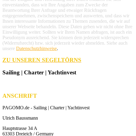
einverstanden, dass wir Ihre Angaben zum Zwecke der
Beantwortung Ihrer Anfrage und etwaiger Rückfragen
entgegennehmen, zwischenspeichern und auswerten, und dass wir
Ihnen interessante Informationen zu Themen zusenden, die wir auf
unserer Webseite behandeln. Diese Daten geben wir nicht ohne Ihre
Einwilligung weiter. Sollten wir Ihren Namen abfragen, ist auch ein
Pseudonym ausreichend. Sie können dem jederzeit widersprechen
(Widerrufsrecht) bzw. sich jederzeit wieder abmelden. Siehe auch
unsere
Datenschutzhinweise
.
ZU UNSEREN SEGELTÖRNS
Sailing | Charter | Yachtinvest
ANSCHRIFT
PAGOMO.de -
Sailing | Charter | Yachtinvest
Ulrich Baussmann
Hauptstrasse 34 A
63303 Dreieich / Germany