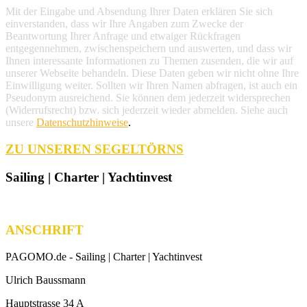
Mit der Eingabe und Absendung Ihrer Daten erklären Sie sich
einverstanden, dass wir Ihre Angaben zum Zwecke der
Beantwortung Ihrer Anfrage und etwaiger Rückfragen
entgegennehmen, zwischenspeichern und auswerten, und dass wir
Ihnen interessante Informationen zu Themen zusenden, die wir auf
unserer Webseite behandeln. Diese Daten geben wir nicht ohne Ihre
Einwilligung weiter. Sollten wir Ihren Namen abfragen, ist auch ein
Pseudonym ausreichend. Sie können dem jederzeit widersprechen
(Widerrufsrecht) bzw. sich jederzeit wieder abmelden. Siehe auch
unsere
Datenschutzhinweise
.
ZU UNSEREN SEGELTÖRNS
Sailing | Charter | Yachtinvest
ANSCHRIFT
PAGOMO.de -
Sailing | Charter | Yachtinvest
Ulrich Baussmann
Hauptstrasse 34 A