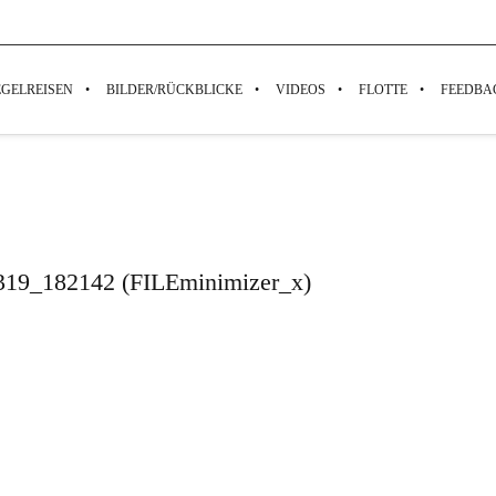
EGELREISEN
BILDER/RÜCKBLICKE
VIDEOS
FLOTTE
FEEDBA
319_182142 (FILEminimizer_x)