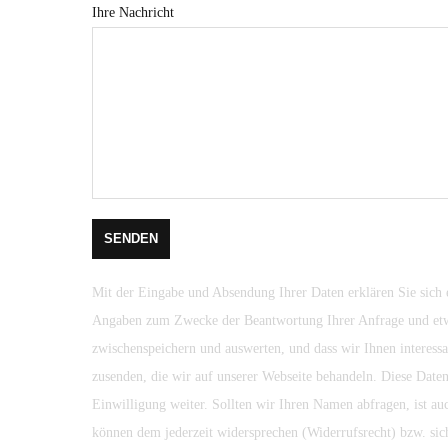
Ihre Nachricht
Mit der Eingabe und Absendung Ihrer Daten erklären Sie sich e
Angaben zum Zwecke der Beantwortung Ihrer Anfrage und et
zwischenspeichern und auswerten, und dass wir Ihnen interes
zusenden, die wir auf unserer Webseite behandeln. Diese Daten
Einwilligung weiter. Sollten wir Ihren Namen abfragen, ist a
können dem jederzeit widersprechen (Widerrufsrecht) bzw. sic