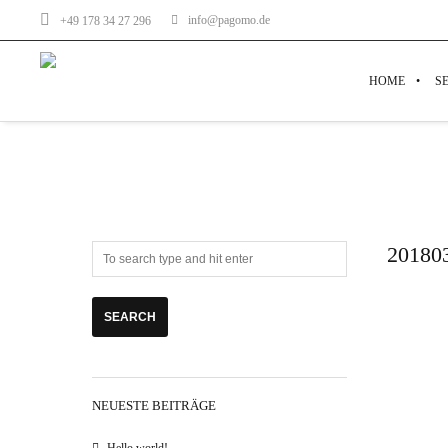
info@pagomo.de
+49 178 34 27 296
HOME
S
20180
NEUESTE BEITRÄGE