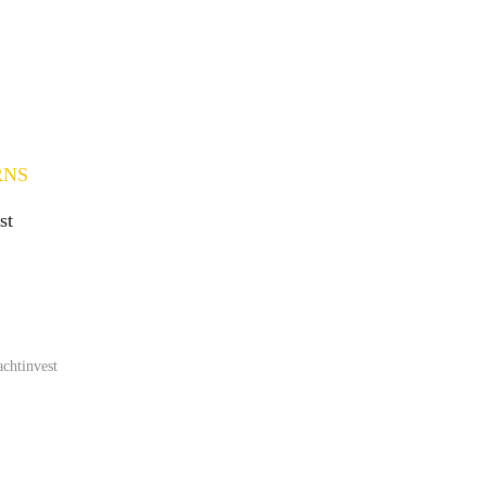
RNS
st
achtinvest