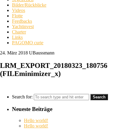
Bilder/Rückblicke
Videos
Flotte
Feedbacks
Yachtinvest
Charter
Links
PAGOMO curie
24. März 2018
UBaussmann
LRM_EXPORT_20180323_180756
(FILEminimizer_x)
Search for:
Neueste Beiträge
Hello world!
Hello world!