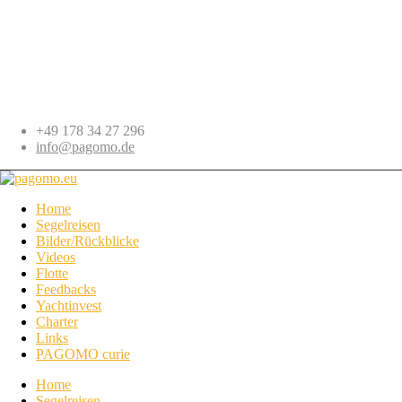
+49 178 34 27 296
info@pagomo.de
Home
Segelreisen
Bilder/Rückblicke
Videos
Flotte
Feedbacks
Yachtinvest
Charter
Links
PAGOMO curie
Home
Segelreisen