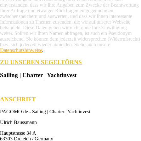
einverstanden, dass wir Ihre Angaben zum Zwecke der Beantwortung
Ihrer Anfrage und etwaiger Rückfragen entgegennehmen,
zwischenspeichern und auswerten, und dass wir Ihnen interessante
Informationen zu Themen zusenden, die wir auf unserer Webseite
behandeln. Diese Daten geben wir nicht ohne Ihre Einwilligung
weiter. Sollten wir Ihren Namen abfragen, ist auch ein Pseudonym
ausreichend. Sie können dem jederzeit widersprechen (Widerrufsrecht)
bzw. sich jederzeit wieder abmelden. Siehe auch unsere
Datenschutzhinweise
.
ZU UNSEREN SEGELTÖRNS
Sailing | Charter | Yachtinvest
ANSCHRIFT
PAGOMO.de -
Sailing | Charter | Yachtinvest
Ulrich Baussmann
Hauptstrasse 34 A
63303 Dreieich / Germany