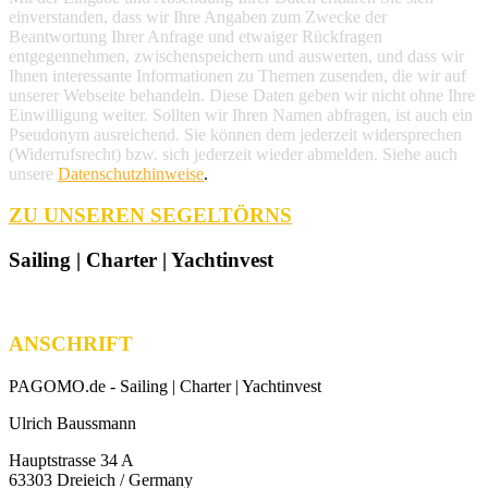
einverstanden, dass wir Ihre Angaben zum Zwecke der
Beantwortung Ihrer Anfrage und etwaiger Rückfragen
entgegennehmen, zwischenspeichern und auswerten, und dass wir
Ihnen interessante Informationen zu Themen zusenden, die wir auf
unserer Webseite behandeln. Diese Daten geben wir nicht ohne Ihre
Einwilligung weiter. Sollten wir Ihren Namen abfragen, ist auch ein
Pseudonym ausreichend. Sie können dem jederzeit widersprechen
(Widerrufsrecht) bzw. sich jederzeit wieder abmelden. Siehe auch
unsere
Datenschutzhinweise
.
ZU UNSEREN SEGELTÖRNS
Sailing | Charter | Yachtinvest
ANSCHRIFT
PAGOMO.de -
Sailing | Charter | Yachtinvest
Ulrich Baussmann
Hauptstrasse 34 A
63303 Dreieich / Germany