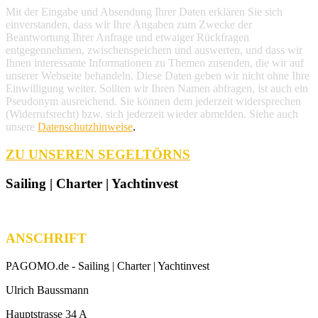
Mit der Eingabe und Absendung Ihrer Daten erklären Sie sich
einverstanden, dass wir Ihre Angaben zum Zwecke der
Beantwortung Ihrer Anfrage und etwaiger Rückfragen
entgegennehmen, zwischenspeichern und auswerten, und dass wir
Ihnen interessante Informationen zu Themen zusenden, die wir auf
unserer Webseite behandeln. Diese Daten geben wir nicht ohne Ihre
Einwilligung weiter. Sollten wir Ihren Namen abfragen, ist auch ein
Pseudonym ausreichend. Sie können dem jederzeit widersprechen
(Widerrufsrecht) bzw. sich jederzeit wieder abmelden. Siehe auch
unsere
Datenschutzhinweise
.
ZU UNSEREN SEGELTÖRNS
Sailing | Charter | Yachtinvest
ANSCHRIFT
PAGOMO.de -
Sailing | Charter | Yachtinvest
Ulrich Baussmann
Hauptstrasse 34 A