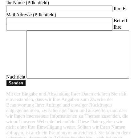
Ihr Name (Pflichtfeld)
Ihre E-
Mail Adresse (Pflichtfeld)
Betreff
Ihre
Nachricht
Mit der Eingabe und Absendung Ihrer Daten erklären Sie sich
einverstanden, dass wir Ihre Angaben zum Zwecke der
Beantwortung Ihrer Anfrage und etwaiger Rückfragen
entgegennehmen, zwischenspeichern und auswerten, und dass
wir Ihnen interessante Informationen zu Themen zusenden, die
wir auf unserer Webseite behandeln. Diese Daten geben wir
nicht ohne Ihre Einwilligung weiter. Sollten wir Ihren Namen
abfragen, ist auch ein Pseudonym ausreichend. Sie können dem