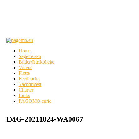
Home
Segelreisen
Bilder/Rückblicke
Videos
Flotte
Feedbacks
Yachtinvest
Charter
Links
PAGOMO curie
IMG-20211024-WA0067