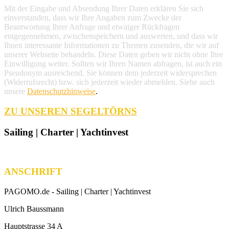
Mit der Eingabe und Absendung Ihrer Daten erklären Sie sich
einverstanden, dass wir Ihre Angaben zum Zwecke der
Beantwortung Ihrer Anfrage und etwaiger Rückfragen
entgegennehmen, zwischenspeichern und auswerten, und dass wir
Ihnen interessante Informationen zu Themen zusenden, die wir auf
unserer Webseite behandeln. Diese Daten geben wir nicht ohne Ihre
Einwilligung weiter. Sollten wir Ihren Namen abfragen, ist auch ein
Pseudonym ausreichend. Sie können dem jederzeit widersprechen
(Widerrufsrecht) bzw. sich jederzeit wieder abmelden. Siehe auch
unsere
Datenschutzhinweise
.
ZU UNSEREN SEGELTÖRNS
Sailing | Charter | Yachtinvest
ANSCHRIFT
PAGOMO.de -
Sailing | Charter | Yachtinvest
Ulrich Baussmann
Hauptstrasse 34 A