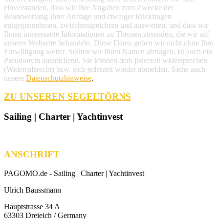
einverstanden, dass wir Ihre Angaben zum Zwecke der
Beantwortung Ihrer Anfrage und etwaiger Rückfragen
entgegennehmen, zwischenspeichern und auswerten, und dass wir
Ihnen interessante Informationen zu Themen zusenden, die wir auf
unserer Webseite behandeln. Diese Daten geben wir nicht ohne Ihre
Einwilligung weiter. Sollten wir Ihren Namen abfragen, ist auch ein
Pseudonym ausreichend. Sie können dem jederzeit widersprechen
(Widerrufsrecht) bzw. sich jederzeit wieder abmelden. Siehe auch
unsere
Datenschutzhinweise
.
ZU UNSEREN SEGELTÖRNS
Sailing | Charter | Yachtinvest
ANSCHRIFT
PAGOMO.de -
Sailing | Charter | Yachtinvest
Ulrich Baussmann
Hauptstrasse 34 A
63303 Dreieich / Germany