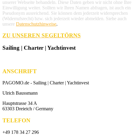
unserer Webseite behandeln. Diese Daten geben wir nicht ohne Ihre
Einwilligung weiter. Sollten wir Ihren Namen abfragen, ist auch ein
Pseudonym ausreichend. Sie können dem jederzeit widersprechen
(Widerrufsrecht) bzw. sich jederzeit wieder abmelden. Siehe auch
unsere
Datenschutzhinweise
.
ZU UNSEREN SEGELTÖRNS
Sailing | Charter | Yachtinvest
ANSCHRIFT
PAGOMO.de -
Sailing | Charter | Yachtinvest
Ulrich Baussmann
Hauptstrasse 34 A
63303 Dreieich / Germany
TELEFON
+49 178 34 27 296