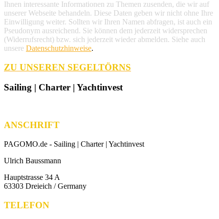
Ihnen interessante Informationen zu Themen zusenden, die wir auf
unserer Webseite behandeln. Diese Daten geben wir nicht ohne Ihre
Einwilligung weiter. Sollten wir Ihren Namen abfragen, ist auch ein
Pseudonym ausreichend. Sie können dem jederzeit widersprechen
(Widerrufsrecht) bzw. sich jederzeit wieder abmelden. Siehe auch
unsere
Datenschutzhinweise
.
ZU UNSEREN SEGELTÖRNS
Sailing | Charter | Yachtinvest
ANSCHRIFT
PAGOMO.de -
Sailing | Charter | Yachtinvest
Ulrich Baussmann
Hauptstrasse 34 A
63303 Dreieich / Germany
TELEFON