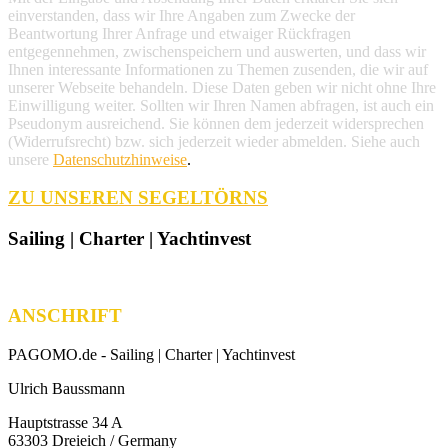
einverstanden, dass wir Ihre Angaben zum Zwecke der
Beantwortung Ihrer Anfrage und etwaiger Rückfragen
entgegennehmen, zwischenspeichern und auswerten, und dass wir
Ihnen interessante Informationen zu Themen zusenden, die wir auf
unserer Webseite behandeln. Diese Daten geben wir nicht ohne Ihre
Einwilligung weiter. Sollten wir Ihren Namen abfragen, ist auch ein
Pseudonym ausreichend. Sie können dem jederzeit widersprechen
(Widerrufsrecht) bzw. sich jederzeit wieder abmelden. Siehe auch
unsere
Datenschutzhinweise
.
ZU UNSEREN SEGELTÖRNS
Sailing | Charter | Yachtinvest
ANSCHRIFT
PAGOMO.de -
Sailing | Charter | Yachtinvest
Ulrich Baussmann
Hauptstrasse 34 A
63303 Dreieich / Germany