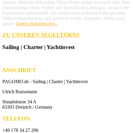
unserer Webseite behandeln. Diese Daten geben wir nicht ohne Ihre
Einwilligung weiter. Sollten wir Ihren Namen abfragen, ist auch ein
Pseudonym ausreichend. Sie können dem jederzeit widersprechen
(Widerrufsrecht) bzw. sich jederzeit wieder abmelden. Siehe auch
unsere
Datenschutzhinweise
.
ZU UNSEREN SEGELTÖRNS
Sailing | Charter | Yachtinvest
ANSCHRIFT
PAGOMO.de -
Sailing | Charter | Yachtinvest
Ulrich Baussmann
Hauptstrasse 34 A
63303 Dreieich / Germany
TELEFON
+49 178 34 27 296