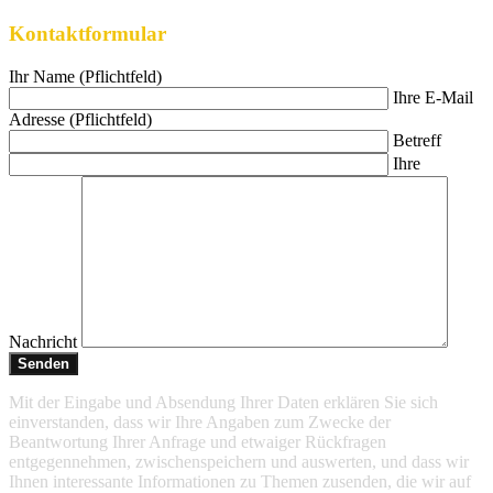
Kontaktformular
Ihr Name (Pflichtfeld)
Ihre E-Mail
Adresse (Pflichtfeld)
Betreff
Ihre
Nachricht
Mit der Eingabe und Absendung Ihrer Daten erklären Sie sich
einverstanden, dass wir Ihre Angaben zum Zwecke der
Beantwortung Ihrer Anfrage und etwaiger Rückfragen
entgegennehmen, zwischenspeichern und auswerten, und dass wir
Ihnen interessante Informationen zu Themen zusenden, die wir auf