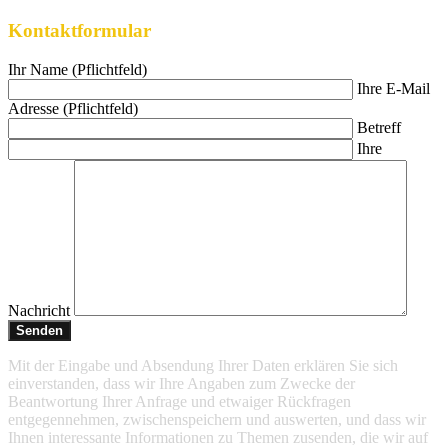
Kontaktformular
Ihr Name (Pflichtfeld)
Ihre E-Mail
Adresse (Pflichtfeld)
Betreff
Ihre
Nachricht
Mit der Eingabe und Absendung Ihrer Daten erklären Sie sich
einverstanden, dass wir Ihre Angaben zum Zwecke der
Beantwortung Ihrer Anfrage und etwaiger Rückfragen
entgegennehmen, zwischenspeichern und auswerten, und dass wir
Ihnen interessante Informationen zu Themen zusenden, die wir auf