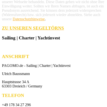
unserer Webseite behandeln. Diese Daten geben wir nicht ohne Ihre
Einwilligung weiter. Sollten wir Ihren Namen abfragen, ist auch ein
Pseudonym ausreichend. Sie können dem jederzeit widersprechen
(Widerrufsrecht) bzw. sich jederzeit wieder abmelden. Siehe auch
unsere
Datenschutzhinweise
.
ZU UNSEREN SEGELTÖRNS
Sailing | Charter | Yachtinvest
ANSCHRIFT
PAGOMO.de -
Sailing | Charter | Yachtinvest
Ulrich Baussmann
Hauptstrasse 34 A
63303 Dreieich / Germany
TELEFON
+49 178 34 27 296