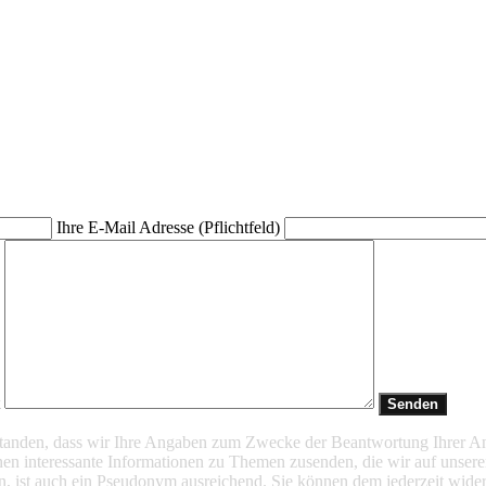
Ihre E-Mail Adresse (Pflichtfeld)
t
rstanden, dass wir Ihre Angaben zum Zwecke der Beantwortung Ihrer A
en interessante Informationen zu Themen zusenden, die wir auf unsere
n, ist auch ein Pseudonym ausreichend. Sie können dem jederzeit wider