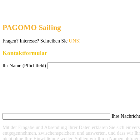
PAGOMO Sailing
Fragen? Interesse? Schreiben Sie
UNS
!
Kontaktformular
Ihr Name (Pflichtfeld)
Ihre Nachrich
Mit der Eingabe und Absendung Ihrer Daten erklären Sie sich einve
entgegennehmen, zwischenspeichern und auswerten, und dass wir Ihn
nicht ohne Ihre Einwilligung weiter. Sollten wir Ihren Namen abfrage