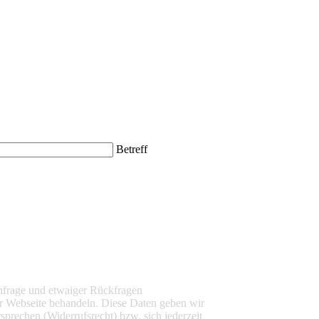
Betreff
nfrage und etwaiger Rückfragen
r Webseite behandeln. Diese Daten geben wir
sprechen (Widerrufsrecht) bzw. sich jederzeit