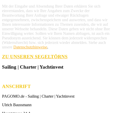
Mit der Eingabe und Absendung Ihrer Daten erklären Sie sich
einverstanden, dass wir Ihre Angaben zum Zwecke der
Beantwortung Ihrer Anfrage und etwaiger Rückfragen
entgegennehmen, zwischenspeichern und auswerten, und dass wir
Ihnen interessante Informationen zu Themen zusenden, die wir auf
unserer Webseite behandeln. Diese Daten geben wir nicht ohne Ihre
Einwilligung weiter. Sollten wir Ihren Namen abfragen, ist auch ein
Pseudonym ausreichend. Sie können dem jederzeit widersprechen
(Widerrufsrecht) bzw. sich jederzeit wieder abmelden. Siehe auch
unsere
Datenschutzhinweise
.
ZU UNSEREN SEGELTÖRNS
Sailing | Charter | Yachtinvest
ANSCHRIFT
PAGOMO.de -
Sailing | Charter | Yachtinvest
Ulrich Baussmann