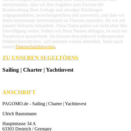
einverstanden, dass wir Ihre Angaben zum Zwecke der
Beantwortung Ihrer Anfrage und etwaiger Rückfragen
entgegennehmen, zwischenspeichern und auswerten, und dass wir
Ihnen interessante Informationen zu Themen zusenden, die wir auf
unserer Webseite behandeln. Diese Daten geben wir nicht ohne Ihre
Einwilligung weiter. Sollten wir Ihren Namen abfragen, ist auch ein
Pseudonym ausreichend. Sie können dem jederzeit widersprechen
(Widerrufsrecht) bzw. sich jederzeit wieder abmelden. Siehe auch
unsere
Datenschutzhinweise
.
ZU UNSEREN SEGELTÖRNS
Sailing | Charter | Yachtinvest
ANSCHRIFT
PAGOMO.de -
Sailing | Charter | Yachtinvest
Ulrich Baussmann
Hauptstrasse 34 A
63303 Dreieich / Germany