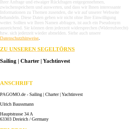
Ihrer Anfrage und etwaiger Rückfragen entgegennehmen,
zwischenspeichern und auswerten, und dass wir Ihnen interessante
Informationen zu Themen zusenden, die wir auf unserer Webseite
behandeln. Diese Daten geben wir nicht ohne Ihre Einwilligung
weiter. Sollten wir Ihren Namen abfragen, ist auch ein Pseudonym
ausreichend. Sie können dem jederzeit widersprechen (Widerrufsrecht)
bzw. sich jederzeit wieder abmelden. Siehe auch unsere
Datenschutzhinweise
.
ZU UNSEREN SEGELTÖRNS
Sailing | Charter | Yachtinvest
ANSCHRIFT
PAGOMO.de -
Sailing | Charter | Yachtinvest
Ulrich Baussmann
Hauptstrasse 34 A
63303 Dreieich / Germany