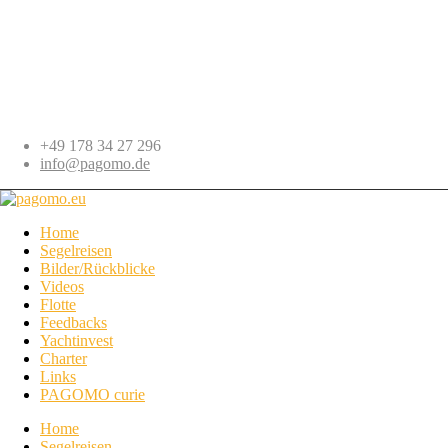
+49 178 34 27 296
info@pagomo.de
Home
Segelreisen
Bilder/Rückblicke
Videos
Flotte
Feedbacks
Yachtinvest
Charter
Links
PAGOMO curie
Home
Segelreisen