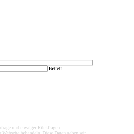
Betreff
nfrage und etwaiger Rückfragen
r Webseite behandeln. Diese Daten geben wir