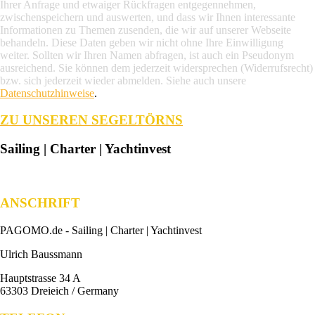
Ihrer Anfrage und etwaiger Rückfragen entgegennehmen,
zwischenspeichern und auswerten, und dass wir Ihnen interessante
Informationen zu Themen zusenden, die wir auf unserer Webseite
behandeln. Diese Daten geben wir nicht ohne Ihre Einwilligung
weiter. Sollten wir Ihren Namen abfragen, ist auch ein Pseudonym
ausreichend. Sie können dem jederzeit widersprechen (Widerrufsrecht)
bzw. sich jederzeit wieder abmelden. Siehe auch unsere
Datenschutzhinweise
.
ZU UNSEREN SEGELTÖRNS
Sailing | Charter | Yachtinvest
ANSCHRIFT
PAGOMO.de -
Sailing | Charter | Yachtinvest
Ulrich Baussmann
Hauptstrasse 34 A
63303 Dreieich / Germany