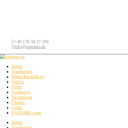
+49 178 34 27 296
info@pagomo.de
Home
Segelreisen
Bilder/Rückblicke
Videos
Flotte
Feedbacks
Yachtinvest
Charter
Links
PAGOMO curie
Home
Segelreisen