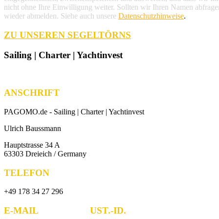
nicht ohne Ihre Einwilligung weiter. Sollten wir Ihren Namen abfrage
wieder abmelden. Siehe auch unsere
Datenschutzhinweise
.
ZU UNSEREN SEGELTÖRNS
Sailing | Charter | Yachtinvest
ANSCHRIFT
PAGOMO.de -
Sailing | Charter | Yachtinvest
Ulrich Baussmann
Hauptstrasse 34 A
63303 Dreieich / Germany
TELEFON
+49 178 34 27 296
E-MAIL UST.-ID.