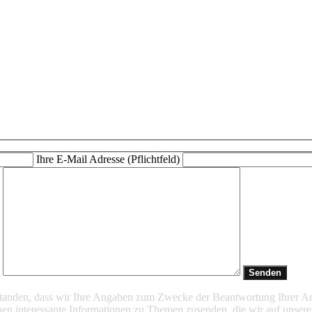
Ihre E-Mail Adresse (Pflichtfeld)
t
rstanden, dass wir Ihre Angaben zum Zwecke der Beantwortung Ihrer A
en interessante Informationen zu Themen zusenden, die wir auf unsere