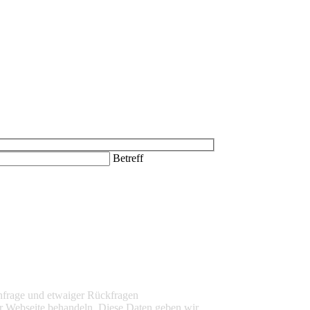
Betreff
nfrage und etwaiger Rückfragen
r Webseite behandeln. Diese Daten geben wir