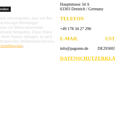
Hauptstrasse 34 A
63303 Dreieich / Germany
TELEFON
ich einverstanden, dass wir Ihre
nd etwaiger Rückfragen
ass wir Ihnen interessante
+49 178 34 27 296
Webseite behandeln. Diese Daten
r Ihren Namen abfragen, ist auch
E-MAIL UST.-
dersprechen (Widerrufsrecht) bzw.
chutzhinweise
.
info@pagomo.de DE293693
DATENSCHUTZERKL