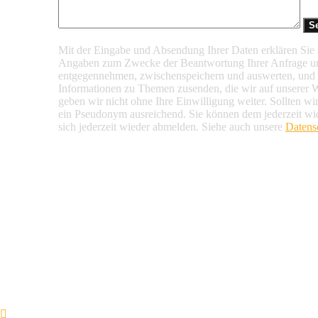
Mit der Eingabe und Absendung Ihrer Daten erklären Sie s
Angaben zum Zwecke der Beantwortung Ihrer Anfrage u
entgegennehmen, zwischenspeichern und auswerten, und d
Informationen zu Themen zusenden, die wir auf unserer 
geben wir nicht ohne Ihre Einwilligung weiter. Sollten wi
ein Pseudonym ausreichend. Sie können dem jederzeit wi
sich jederzeit wieder abmelden. Siehe auch unsere
Datens