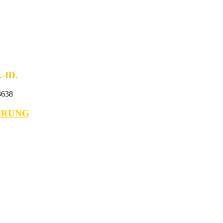
ID.
638
ÄRUNG