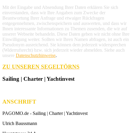
Mit der Eingabe und Absendung Ihrer Daten erklären Sie sich
einverstanden, dass wir Ihre Angaben zum Zwecke der
Beantwortung Ihrer Anfrage und etwaiger Rückfragen
entgegennehmen, zwischenspeichern und auswerten, und dass wir
Ihnen interessante Informationen zu Themen zusenden, die wir auf
unserer Webseite behandeln. Diese Daten geben wir nicht ohne Ihre
Einwilligung weiter. Sollten wir Ihren Namen abfragen, ist auch ein
Pseudonym ausreichend. Sie können dem jederzeit widersprechen
(Widerrufsrecht) bzw. sich jederzeit wieder abmelden. Siehe auch
unsere
Datenschutzhinweise
.
ZU UNSEREN SEGELTÖRNS
Sailing | Charter | Yachtinvest
ANSCHRIFT
PAGOMO.de -
Sailing | Charter | Yachtinvest
Ulrich Baussmann