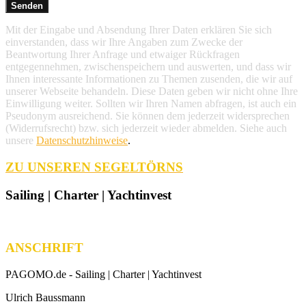
Mit der Eingabe und Absendung Ihrer Daten erklären Sie sich
einverstanden, dass wir Ihre Angaben zum Zwecke der
Beantwortung Ihrer Anfrage und etwaiger Rückfragen
entgegennehmen, zwischenspeichern und auswerten, und dass wir
Ihnen interessante Informationen zu Themen zusenden, die wir auf
unserer Webseite behandeln. Diese Daten geben wir nicht ohne Ihre
Einwilligung weiter. Sollten wir Ihren Namen abfragen, ist auch ein
Pseudonym ausreichend. Sie können dem jederzeit widersprechen
(Widerrufsrecht) bzw. sich jederzeit wieder abmelden. Siehe auch
unsere
Datenschutzhinweise
.
ZU UNSEREN SEGELTÖRNS
Sailing | Charter | Yachtinvest
ANSCHRIFT
PAGOMO.de -
Sailing | Charter | Yachtinvest
Ulrich Baussmann