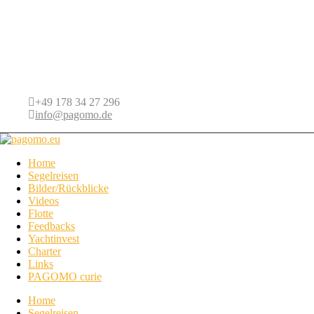
+49 178 34 27 296
info@pagomo.de
Home
Segelreisen
Bilder/Rückblicke
Videos
Flotte
Feedbacks
Yachtinvest
Charter
Links
PAGOMO curie
Home
Segelreisen