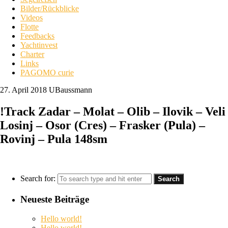
Bilder/Rückblicke
Videos
Flotte
Feedbacks
Yachtinvest
Charter
Links
PAGOMO curie
27. April 2018
UBaussmann
!Track Zadar – Molat – Olib – Ilovik – Veli
Losinj – Osor (Cres) – Frasker (Pula) –
Rovinj – Pula 148sm
Search for:
Neueste Beiträge
Hello world!
Hello world!