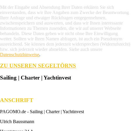
Mit der Eingabe und Absendung Ihrer Daten erklären Sie sich
einverstanden, dass wir Ihre Angaben zum Zwecke der Beantwortung
Ihrer Anfrage und etwaiger Rückfragen entgegennehmen,
zwischenspeichern und auswerten, und dass wir Ihnen interessante
Informationen zu Themen zusenden, die wir auf unserer Webseite
behandeln. Diese Daten geben wir nicht ohne Ihre Einwilligung
weiter. Sollten wir Ihren Namen abfragen, ist auch ein Pseudonym
ausreichend. Sie können dem jederzeit widersprechen (Widerrufsrecht)
bzw. sich jederzeit wieder abmelden. Siehe auch unsere
Datenschutzhinweise
.
ZU UNSEREN SEGELTÖRNS
Sailing | Charter | Yachtinvest
ANSCHRIFT
PAGOMO.de -
Sailing | Charter | Yachtinvest
Ulrich Baussmann