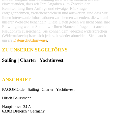
einverstanden, dass wir Ihre Angaben zum Zwecke der
Beantwortung Ihrer Anfrage und etwaiger Rückfragen
entgegennehmen, zwischenspeichern und auswerten, und dass wir
Ihnen interessante Informationen zu Themen zusenden, die wir auf
unserer Webseite behandeln. Diese Daten geben wir nicht ohne Ihre
Einwilligung weiter. Sollten wir Ihren Namen abfragen, ist auch ein
Pseudonym ausreichend. Sie können dem jederzeit widersprechen
(Widerrufsrecht) bzw. sich jederzeit wieder abmelden. Siehe auch
unsere
Datenschutzhinweise
.
ZU UNSEREN SEGELTÖRNS
Sailing | Charter | Yachtinvest
ANSCHRIFT
PAGOMO.de -
Sailing | Charter | Yachtinvest
Ulrich Baussmann
Hauptstrasse 34 A
63303 Dreieich / Germany