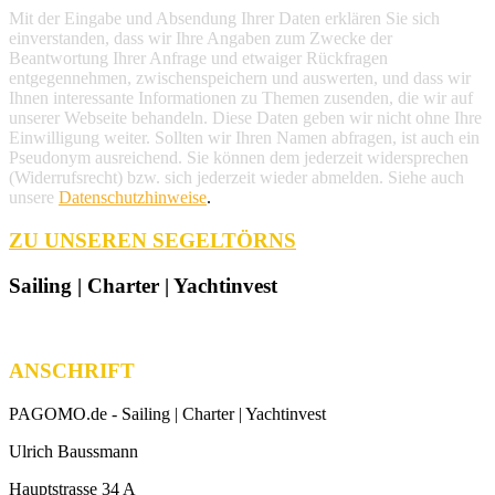
Mit der Eingabe und Absendung Ihrer Daten erklären Sie sich
einverstanden, dass wir Ihre Angaben zum Zwecke der
Beantwortung Ihrer Anfrage und etwaiger Rückfragen
entgegennehmen, zwischenspeichern und auswerten, und dass wir
Ihnen interessante Informationen zu Themen zusenden, die wir auf
unserer Webseite behandeln. Diese Daten geben wir nicht ohne Ihre
Einwilligung weiter. Sollten wir Ihren Namen abfragen, ist auch ein
Pseudonym ausreichend. Sie können dem jederzeit widersprechen
(Widerrufsrecht) bzw. sich jederzeit wieder abmelden. Siehe auch
unsere
Datenschutzhinweise
.
ZU UNSEREN SEGELTÖRNS
Sailing | Charter | Yachtinvest
ANSCHRIFT
PAGOMO.de -
Sailing | Charter | Yachtinvest
Ulrich Baussmann
Hauptstrasse 34 A