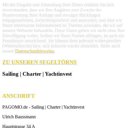
Mit der Eingabe und Absendung Ihrer Daten erklären Sie sich
einverstanden, dass wir Ihre Angaben zum Zwecke der
Beantwortung Ihrer Anfrage und etwaiger Rückfragen
entgegennehmen, zwischenspeichern und auswerten, und dass wir
Ihnen interessante Informationen zu Themen zusenden, die wir auf
unserer Webseite behandeln. Diese Daten geben wir nicht ohne Ihre
Einwilligung weiter. Sollten wir Ihren Namen abfragen, ist auch ein
Pseudonym ausreichend. Sie können dem jederzeit widersprechen
(Widerrufsrecht) bzw. sich jederzeit wieder abmelden. Siehe auch
unsere
Datenschutzhinweise
.
ZU UNSEREN SEGELTÖRNS
Sailing | Charter | Yachtinvest
ANSCHRIFT
PAGOMO.de -
Sailing | Charter | Yachtinvest
Ulrich Baussmann
Hauptstrasse 34 A