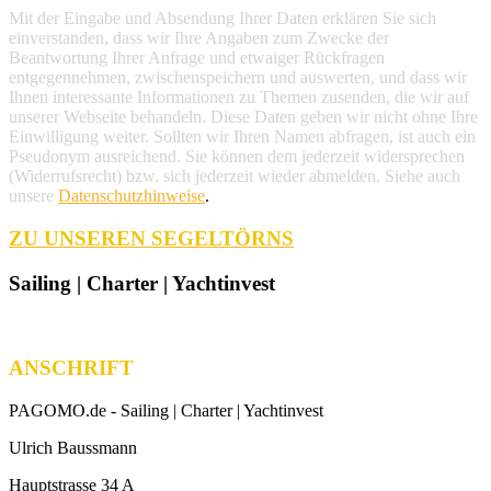
Mit der Eingabe und Absendung Ihrer Daten erklären Sie sich
einverstanden, dass wir Ihre Angaben zum Zwecke der
Beantwortung Ihrer Anfrage und etwaiger Rückfragen
entgegennehmen, zwischenspeichern und auswerten, und dass wir
Ihnen interessante Informationen zu Themen zusenden, die wir auf
unserer Webseite behandeln. Diese Daten geben wir nicht ohne Ihre
Einwilligung weiter. Sollten wir Ihren Namen abfragen, ist auch ein
Pseudonym ausreichend. Sie können dem jederzeit widersprechen
(Widerrufsrecht) bzw. sich jederzeit wieder abmelden. Siehe auch
unsere
Datenschutzhinweise
.
ZU UNSEREN SEGELTÖRNS
Sailing | Charter | Yachtinvest
ANSCHRIFT
PAGOMO.de -
Sailing | Charter | Yachtinvest
Ulrich Baussmann
Hauptstrasse 34 A