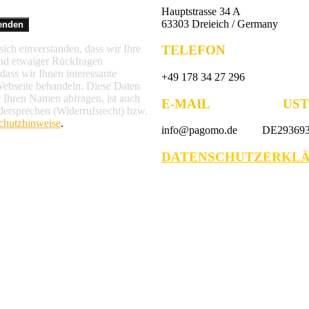
Hauptstrasse 34 A
63303 Dreieich / Germany
TELEFON
ich einverstanden, dass wir Ihre
nd etwaiger Rückfragen
ass wir Ihnen interessante
+49 178 34 27 296
Webseite behandeln. Diese Daten
r Ihren Namen abfragen, ist auch
E-MAIL UST.-
dersprechen (Widerrufsrecht) bzw.
chutzhinweise
.
info@pagomo.de DE293693
DATENSCHUTZERKL