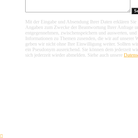
Mit der Eingabe und Absendung Ihrer Daten erklären Sie s
Angaben zum Zwecke der Beantwortung Ihrer Anfrage u
entgegennehmen, zwischenspeichern und auswerten, und d
Informationen zu Themen zusenden, die wir auf unserer 
geben wir nicht ohne Ihre Einwilligung weiter. Sollten wi
ein Pseudonym ausreichend. Sie können dem jederzeit wi
sich jederzeit wieder abmelden. Siehe auch unsere
Datens