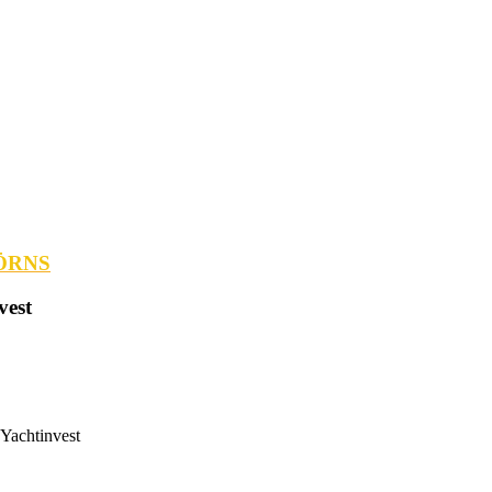
ÖRNS
vest
 Yachtinvest